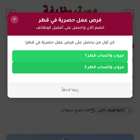
×
فرص عمل حصرية في قطر
انضم الآن واحصل على أفضل الوظائف
0
كن أول من يحصل على فرص عمل حصرية في قطر!
وظائف اليوم في قطر
جروب واتساب قطر 1
تعلن مجموعة الفطيم (Al-
جروب واتساب قطر 2
Futtaim) في قطرعن وظائف
ربما لاحقاً
شاغرة برواتب و مزايا عالية
التوظيف الان
منذ بضع سنوات