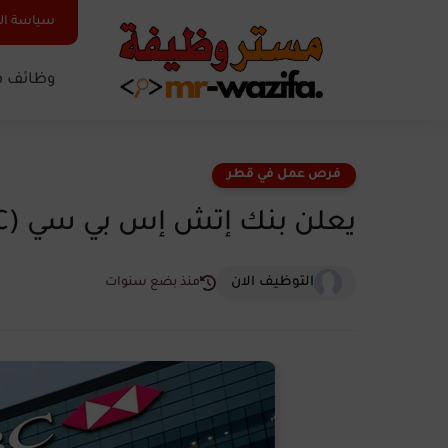
سياسة ا
وظائف ف
فرص عمل في قطر
يعلن بنك إتش إس بي سي (HSBC) في قطر عن وظائف شاغرة
التوظيف الان
منذ بضع سنوات