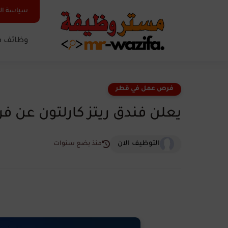
سياسة ا
وظائف ف
فرص عمل في قطر
يعلن فندق ريتز كارلتون عن 
التوظيف الان
منذ بضع سنوات