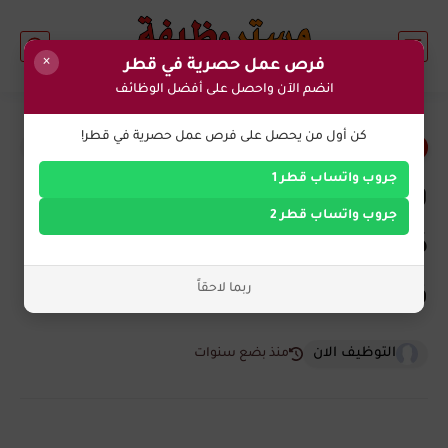
×
فرص عمل حصرية في قطر
انضم الآن واحصل على أفضل الوظائف
0
كن أول من يحصل على فرص عمل حصرية في قطر!
وظائف اليوم في قطر
جروب واتساب قطر 1
وظائف شاغره لدي شركة
جروب واتساب قطر 2
كونفيدينشال (Confidential) في
ربما لاحقاً
قطر الان
التوظيف الان
منذ بضع سنوات