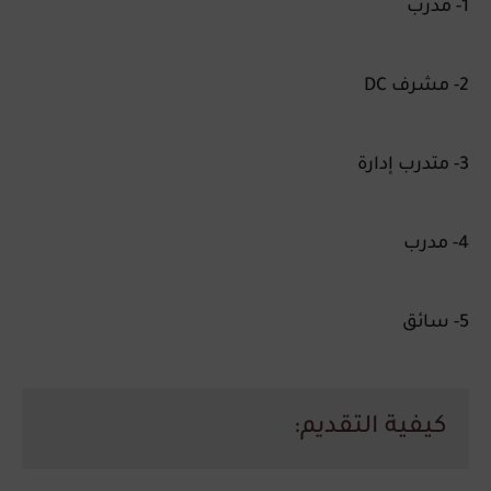
1- مدرب
2- مشرف DC
3- متدرب إدارة
4- مدرب
5- سائق
كيفية التقديم: