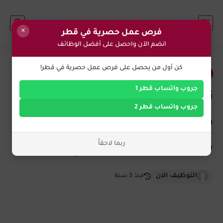
×
فرص عمل حصرية في قطر
انضم الآن واحصل على أفضل الوظائف
0
كن أول من يحصل على فرص عمل حصرية في قطر!
فرص عمل في قطر
جروب واتساب قطر 1
تعلن شركة ماكينزي (McKinsey)
جروب واتساب قطر 2
في قطر عن احتياجها أخصائي
ربما لاحقاً
موارد بشرية براتب عالي
التوظيف الان
منذ 3 سنة