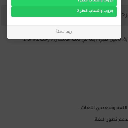
جروب واتساب قطر 1
جروب واتساب قطر 2
ربما لاحقاً
 تأمين طبي (بما في ذلك الأسنان)، ومكافأة أداء.
 اللغة ومتعددي اللغات.
عم تطور اللغة.