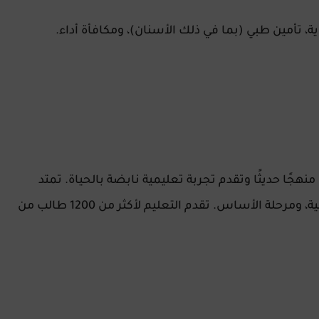
 تأمين طبي (بما في ذلك الأسنان)، ومكافأة أداء.
ًا حديثًا وتقدم تجربة تعليمية نابضة بالحياة. تمتد
المدرسة على ثلاث مواقع: المرحلة الثانوية، الابتدائية، ومرحلة الأساس. تقدم التعليم لأكثر من 1200 طالب من