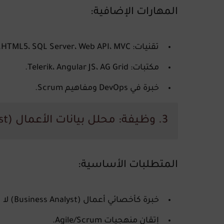
المهارات الإضافية:
تقنيات:
MVC
،
Web API
،
SQL Server
،
HTML5
.
مكتبات:
AG Grid
،
Angular JS
،
Telerik
.
خبرة في
DevOps
ومفاهيم
Scrum
.
3. وظيفة:
محلل بيانات الأعمال (Data Business Analyst)
المتطلبات الأساسية:
خبرة كأخصائي أعمال (Business Analyst) لا تقل عن 7 سنوات.
إتقان منهجيات
Agile/Scrum
.