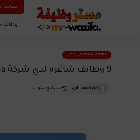
سياسة ا
وظائف ف
وظائف اليوم في قطر
9 وظائف شاغره لدي شركة Virtusa في قطر الان
التوظيف الان
منذ بضع سنوات