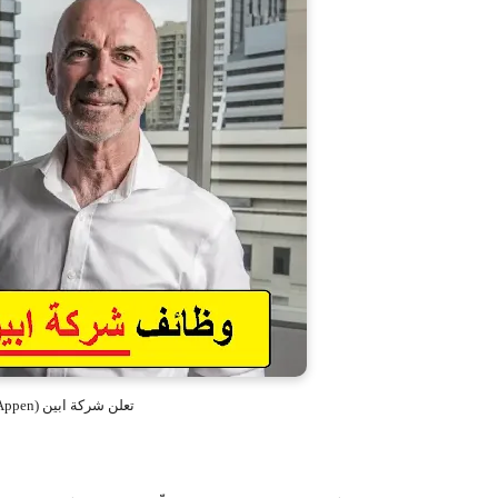
تعلن شركة ابين (Appen) في قطر عن احتياجها للوظائف التالية