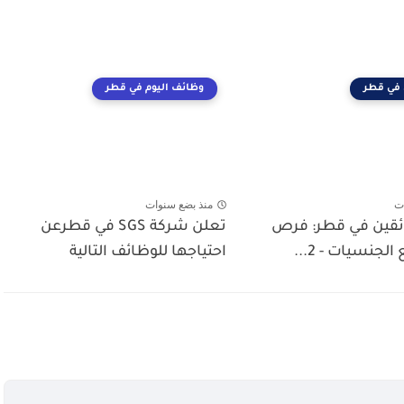
في قطر
وظائف اليوم في قطر
ت
منذ بضع سنوات
قين في قطر: فرص
تعلن شركة SGS في قطرعن
جنسيات - 2...
احتياجها للوظائف التالية